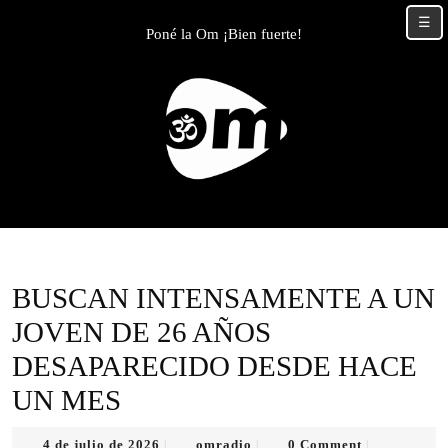
Skip
☰
to
Poné la Om ¡Bien fuerte!
content
Skip
to
content
BUSCAN INTENSAMENTE A UN
JOVEN DE 26 AÑOS
DESAPARECIDO DESDE HACE
UN MES
4
omradio
4 de julio de 2026
omradio
0 Comment
|
|
|