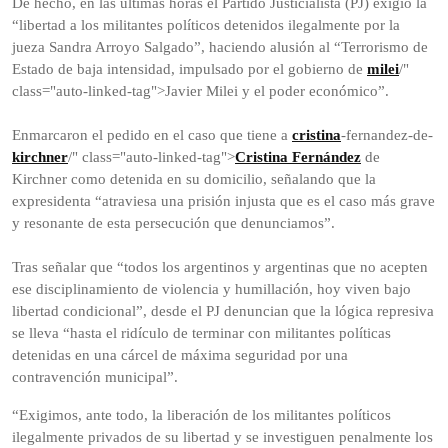
De hecho, en las últimas horas el Partido Justicialista (PJ) exigió la
“libertad a los militantes políticos detenidos ilegalmente por la
jueza Sandra Arroyo Salgado”, haciendo alusión al “Terrorismo de
Estado de baja intensidad, impulsado por el gobierno de
milei
/"
class="auto-linked-tag">Javier Milei y el poder económico”.
Enmarcaron el pedido en el caso que tiene a
cristina
-fernandez-de-
kirchner
/" class="auto-linked-tag">
Cristina Fernández
de
Kirchner como detenida en su domicilio, señalando que la
expresidenta “atraviesa una prisión injusta que es el caso más grave
y resonante de esta persecución que denunciamos”.
Tras señalar que “todos los argentinos y argentinas que no acepten
ese disciplinamiento de violencia y humillación, hoy viven bajo
libertad condicional”, desde el PJ denuncian que la lógica represiva
se lleva “hasta el ridículo de terminar con militantes políticas
detenidas en una cárcel de máxima seguridad por una
contravención municipal”.
“Exigimos, ante todo, la liberación de los militantes políticos
ilegalmente privados de su libertad y se investiguen penalmente los