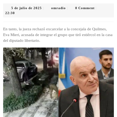
5
omradio
5 de julio de 2025
omradio
0 Comment
|
|
|
de
22:30
julio
de
2025
En tanto, la jueza rechazó excarcelar a la concejala de Quilmes,
Eva Mieri, acusada de integrar el grupo que tiró estiércol en la casa
del diputado libertario.