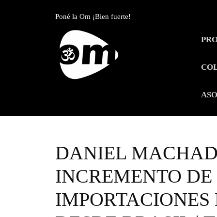
Skip
to
Poné la Om ¡Bien fuerte!
content
Skip
PR
to
content
CO
ASO
DANIEL MACHAD
INCREMENTO DE
IMPORTACIONES 