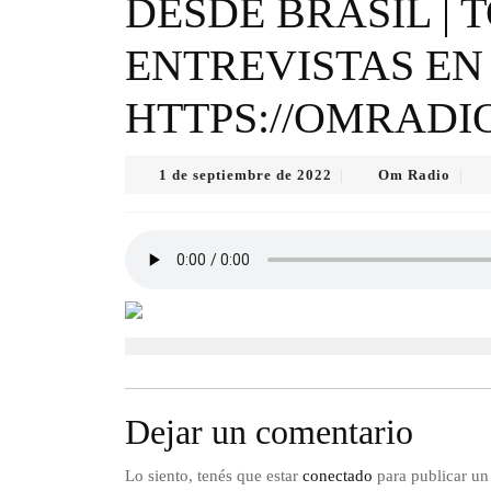
DESDE BRASIL | 
ENTREVISTAS EN
HTTPS://OMRADI
1
Om
1 de septiembre de 2022
Om Radio
|
|
de
Radi
septiembre
de
2022
Dejar un comentario
Lo siento, tenés que estar
conectado
para publicar un