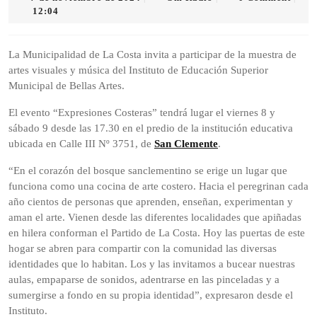
de
Radio
12:04
noviembre
de
2024
La Municipalidad de La Costa invita a participar de la muestra de
artes visuales y música del Instituto de Educación Superior
Municipal de Bellas Artes.
El evento “Expresiones Costeras” tendrá lugar el viernes 8 y
sábado 9 desde las 17.30 en el predio de la institución educativa
ubicada en Calle III Nº 3751, de
San Clemente
.
“En el corazón del bosque sanclementino se erige un lugar que
funciona como una cocina de arte costero. Hacia el peregrinan cada
año cientos de personas que aprenden, enseñan, experimentan y
aman el arte. Vienen desde las diferentes localidades que apiñadas
en hilera conforman el Partido de La Costa. Hoy las puertas de este
hogar se abren para compartir con la comunidad las diversas
identidades que lo habitan. Los y las invitamos a bucear nuestras
aulas, empaparse de sonidos, adentrarse en las pinceladas y a
sumergirse a fondo en su propia identidad”, expresaron desde el
Instituto.