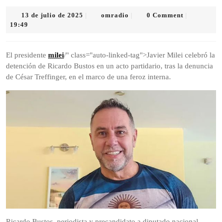
13
omradio
13 de julio de 2025
omradio
0 Comment
|
|
|
de
19:49
julio
de
2025
El presidente
milei
/" class="auto-linked-tag">Javier Milei celebró la
detención de Ricardo Bustos en un acto partidario, tras la denuncia
de César Treffinger, en el marco de una feroz interna.
Ricardo Bustos, periodista y precandidato a diputado nacional