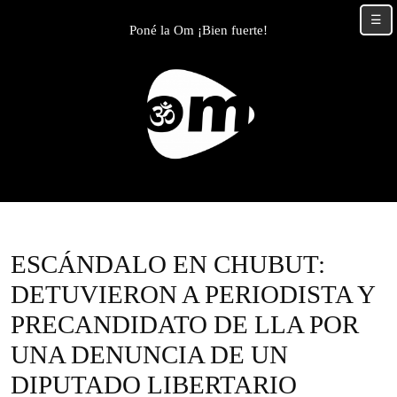
Skip
☰
to
Poné la Om ¡Bien fuerte!
content
Skip
to
content
ESCÁNDALO EN CHUBUT:
DETUVIERON A PERIODISTA Y
PRECANDIDATO DE LLA POR
UNA DENUNCIA DE UN
DIPUTADO LIBERTARIO