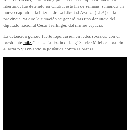
libertario, fue detenido en Chubut este fin de semana, sumando un
nuevo capítulo a la interna de La Libertad Avanza (LLA) en la
provincia, ya que la situación se generó tras una denuncia del
diputado nacional César Treffinger, del mismo espacio.
La detención generó fuerte repercusión en redes sociales, con el
presidente
milei
/" class="auto-linked-tag">Javier Milei celebrando
el arresto y avivando la polémica contra la prensa.