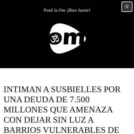
Skip
☰
to
Poné la Om ¡Bien fuerte!
content
Skip
to
content
INTIMAN A SUSBIELLES POR
UNA DEUDA DE 7.500
MILLONES QUE AMENAZA
CON DEJAR SIN LUZ A
BARRIOS VULNERABLES DE