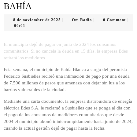
BAHÍA
8
Om
8 de noviembre de 2025
Om Radio
0 Comment
|
|
|
de
Radio
00:01
noviembre
de
2025
El municipio dejó de pagar en junio de 2024 los consumos
comunitarios. Si no cancela la deuda en 15 días, la empresa Edes
retirará los medidores.
Esta semana, el municipio de Bahía Blanca a cargo del peronista
Federico Susbielles recibió una intimación de pago por una deuda
de 7.500 millones de pesos que amenaza con dejar sin luz a los
barrios vulnerables de la ciudad.
Mediante una carta documento, la empresa distribuidora de energía
eléctrica Edes S.A. le reclamó a Susbielles que se ponga al día con
el pago de los consumos de medidores comunitarios que desde
2004 el municipio abonó ininterrumpidamente hasta junio de 2024,
cuando la actual gestión dejó de pagar hasta la fecha.