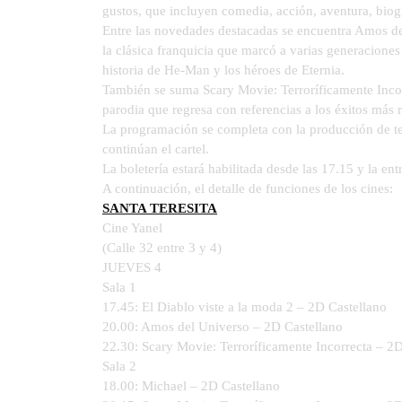
gustos, que incluyen comedia, acción, aventura, biogr
Entre las novedades destacadas se encuentra Amos de
la clásica franquicia que marcó a varias generaciones
historia de He-Man y los héroes de Eternia.
También se suma Scary Movie: Terroríficamente Incor
parodia que regresa con referencias a los éxitos más re
La programación se completa con la producción de te
continúan el cartel.
La boletería estará habilitada desde las 17.15 y la e
A continuación, el detalle de funciones de los cines:
SANTA TERESITA
Cine Yanel
(Calle 32 entre 3 y 4)
JUEVES 4
Sala 1
17.45: El Diablo viste a la moda 2 – 2D Castellano
20.00: Amos del Universo – 2D Castellano
22.30: Scary Movie: Terroríficamente Incorrecta – 2
Sala 2
18.00: Michael – 2D Castellano