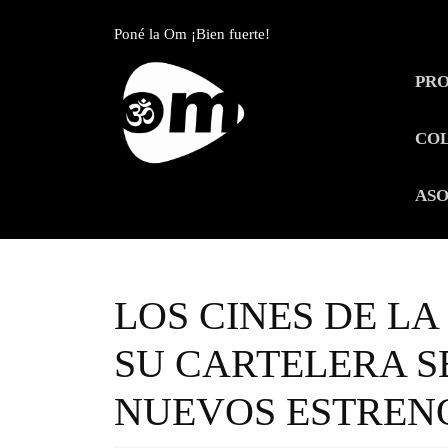
Skip
to
Poné la Om ¡Bien fuerte!
content
Skip
PR
to
content
CO
ASO
LOS CINES DE L
SU CARTELERA 
NUEVOS ESTREN