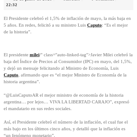
de
22:32
junio
de
El Presidente celebró el 1,5% de inflación de mayo, la más baja en
2025
5 años. En redes, felicitó a su ministro Luis
Caputo
: “Es el mejor
de la historia”.
El presidente
milei
/" class="auto-linked-tag">Javier Milei celebró la
baja del Índice de Precios al Consumidor (IPC) en mayo, del 1,5%,
y dejó un mensaje felicitando al Ministro de Economía, Luis
Caputo
, afirmando que es “el mejor Ministro de Economía de la
historia argentina”.
“@LuisCaputoAR el mejor ministro de economía de la historia
argentina… por lejos… VIVA LA LIBERTAD CARAJO”, expresó
el mandatario en sus redes sociales.
Así, el Presidente celebró el número de la inflación, el cual fue el
más bajo en los últimos cinco años, y detalló que la inflación es
“un fenómeno monetario”.