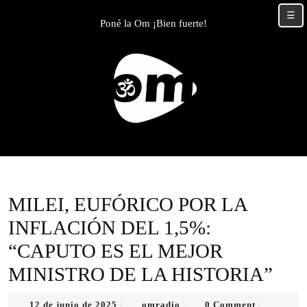
Skip
☰
to
Poné la Om ¡Bien fuerte!
content
Skip
to
content
MILEI, EUFÓRICO POR LA
INFLACIÓN DEL 1,5%:
“CAPUTO ES EL MEJOR
MINISTRO DE LA HISTORIA”
12
omradio
12 de junio de 2025
omradio
0 Comment
|
|
|