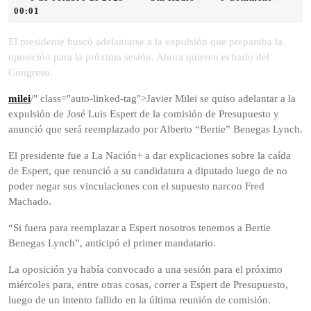
de
Radio
00:01
octubre
de
El presidente buscó adelantarse a la expulsión que preparaba la
2025
oposición para la próxima sesión. Ahora quieren echarlo del
Congreso.
milei
/" class="auto-linked-tag">Javier Milei se quiso adelantar a la
expulsión de José Luis Espert de la comisión de Presupuesto y
anunció que será reemplazado por Alberto “Bertie” Benegas Lynch.
El presidente fue a La Nación+ a dar explicaciones sobre la caída
de Espert, que renunció a su candidatura a diputado luego de no
poder negar sus vinculaciones con el supuesto narcoo Fred
Machado.
“Si fuera para reemplazar a Espert nosotros tenemos a Bertie
Benegas Lynch”, anticipó el primer mandatario.
La oposición ya había convocado a una sesión para el próximo
miércoles para, entre otras cosas, correr a Espert de Presupuesto,
luego de un intento fallido en la última reunión de comisión.