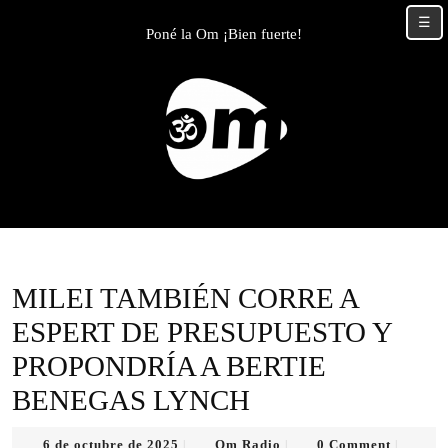
Skip
☰
to
Poné la Om ¡Bien fuerte!
content
Skip
to
content
MILEI TAMBIÉN CORRE A
ESPERT DE PRESUPUESTO Y
PROPONDRÍA A BERTIE
BENEGAS LYNCH
6
Om
6 de octubre de 2025
Om Radio
0 Comment
|
|
|