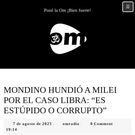
Skip
☰
to
Poné la Om ¡Bien fuerte!
content
Skip
to
content
MONDINO HUNDIÓ A MILEI
POR EL CASO LIBRA: “ES
ESTÚPIDO O CORRUPTO”
7
omradio
7 de agosto de 2025
omradio
0 Comment
|
|
|
de
19:14
agosto