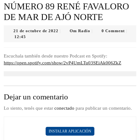
NÚMERO 89 RENÉ FAVALORO
DE MAR DE AJÓ NORTE
21
Om
21 de octubre de 2022
Om Radio
0 Comment
|
|
|
de
Radio
12:45
octubre
de
2022
Escuchala también desde nuestro Podcast en Spotify:
https://open.spotify.com/show/2vP4UmLTu03SEiAk006ZkZ
Dejar un comentario
Lo siento, tenés que estar
conectado
para publicar un comentario.
INSTALAR APLICACIÓN