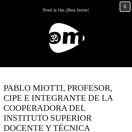
Skip
☰
to
Poné la Om ¡Bien fuerte!
content
Skip
to
content
PABLO MIOTTI, PROFESOR,
CIPE E INTEGRANTE DE LA
COOPERADORA DEL
INSTITUTO SUPERIOR
DOCENTE Y TÉCNICA