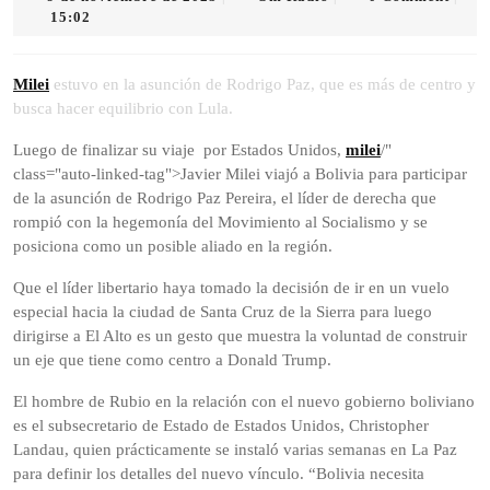
de
Radio
15:02
noviembre
de
2025
Milei
estuvo en la asunción de Rodrigo Paz, que es más de centro y
busca hacer equilibrio con Lula.
Luego de finalizar su viaje por Estados Unidos,
milei
/"
class="auto-linked-tag">Javier Milei viajó a Bolivia para participar
de la asunción de Rodrigo Paz Pereira, el líder de derecha que
rompió con la hegemonía del Movimiento al Socialismo y se
posiciona como un posible aliado en la región.
Que el líder libertario haya tomado la decisión de ir en un vuelo
especial hacia la ciudad de Santa Cruz de la Sierra para luego
dirigirse a El Alto es un gesto que muestra la voluntad de construir
un eje que tiene como centro a Donald Trump.
El hombre de Rubio en la relación con el nuevo gobierno boliviano
es el subsecretario de Estado de Estados Unidos, Christopher
Landau, quien prácticamente se instaló varias semanas en La Paz
para definir los detalles del nuevo vínculo. “Bolivia necesita