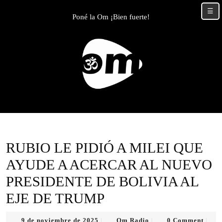
Skip
☰
to
Poné la Om ¡Bien fuerte!
content
Skip
to
content
RUBIO LE PIDIÓ A MILEI QUE
AYUDE A ACERCAR AL NUEVO
PRESIDENTE DE BOLIVIA AL
EJE DE TRUMP
9
Om
9 de noviembre de 2025
Om Radio
0 Comment
|
|
|